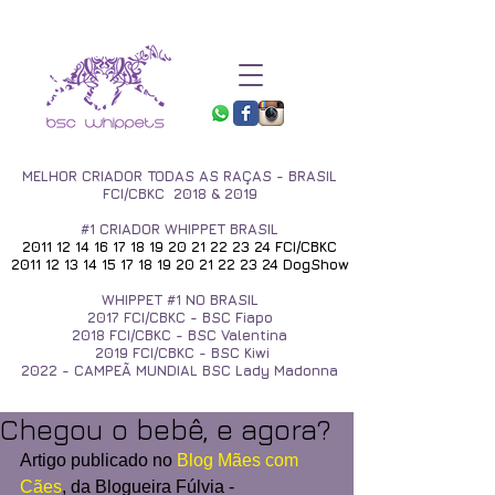
MELHOR CRIADOR TODAS AS RAÇAS - BRASIL
FCI/CBKC 2018 & 2019
#1 CRIADOR WHIPPET BRASIL
2011 12 14 16 17 18 19
20 21 22 23 24
FCI/CBKC
2011 12 13 14 15 17 18
19 20 21 22 23 24
DogShow
WHIPPET #1 NO BRASIL
2017
FCI/CBKC - BSC Fiapo
2018 FCI/CBKC - BSC Valentina
2019 FCI/CBKC - BSC Kiwi
2022 - CAMPEÃ MUNDIAL BSC Lady Madonna
Chegou o bebê, e agora?
Artigo publicado no 
Blog Mães com 
Cães
, da Blogueira Fúlvia - 