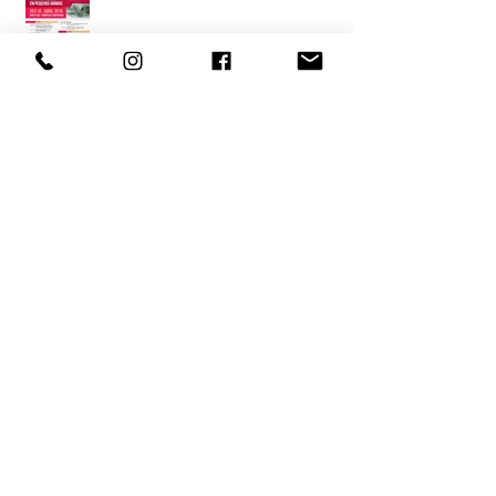
Porque não ter um whippet!
Conheça a arte de Evelyn Tannus
Conheça os galgos da querida Neila
Medeiros