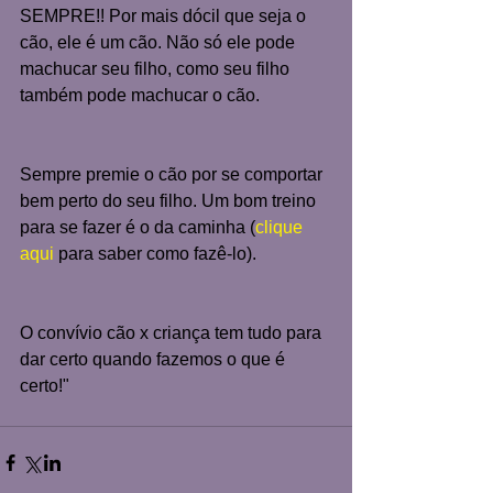
SEMPRE!! Por mais dócil que seja o 
cão, ele é um cão. Não só ele pode 
machucar seu filho, como seu filho 
também pode machucar o cão.
Sempre premie o cão por se comportar 
bem perto do seu filho. Um bom treino 
para se fazer é o da caminha (
clique 
aqui
 para saber como fazê-lo).
O convívio cão x criança tem tudo para 
dar certo quando fazemos o que é 
certo!" 