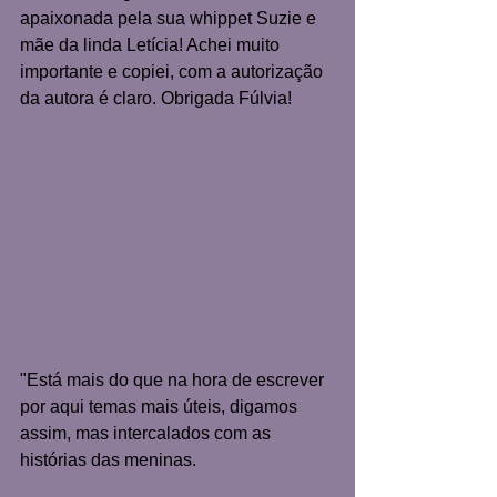
apaixonada pela sua whippet Suzie e 
mãe da linda Letícia! Achei muito 
importante e copiei, com a autorização 
da autora é claro. Obrigada Fúlvia! 
"Está mais do que na hora de escrever 
por aqui temas mais úteis, digamos 
assim, mas intercalados com as 
histórias das meninas.