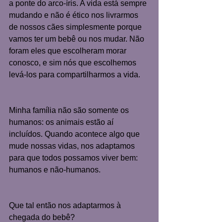
a ponte do arco-íris. A vida está sempre 
mudando e não é ético nos livrarmos 
de nossos cães simplesmente porque 
vamos ter um bebê ou nos mudar. Não 
foram eles que escolheram morar 
conosco, e sim nós que escolhemos 
levá-los para compartilharmos a vida.
Minha família não são somente os 
humanos: os animais estão aí 
incluídos. Quando acontece algo que 
mude nossas vidas, nos adaptamos 
para que todos possamos viver bem: 
humanos e não-humanos.
Que tal então nos adaptarmos à 
chegada do bebê?