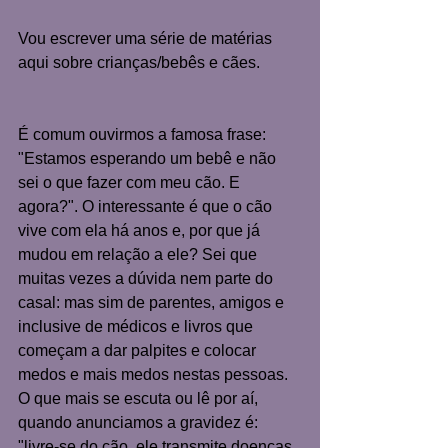
Vou escrever uma série de matérias 
aqui sobre crianças/bebês e cães.
É comum ouvirmos a famosa frase: 
"Estamos esperando um bebê e não 
sei o que fazer com meu cão. E 
agora?". O interessante é que o cão 
vive com ela há anos e, por que já 
mudou em relação a ele? Sei que 
muitas vezes a dúvida nem parte do 
casal: mas sim de parentes, amigos e 
inclusive de médicos e livros que 
começam a dar palpites e colocar 
medos e mais medos nestas pessoas. 
O que mais se escuta ou lê por aí, 
quando anunciamos a gravidez é: 
"livre-se do cão, ele transmite doenças 