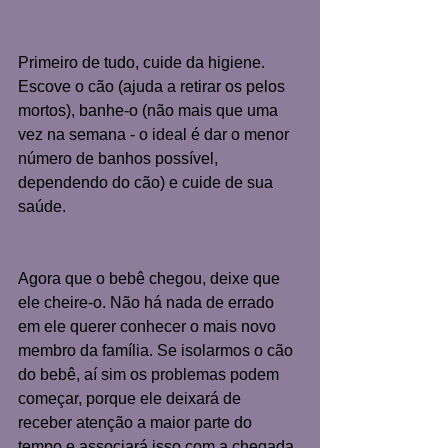
Primeiro de tudo, cuide da higiene. 
Escove o cão (ajuda a retirar os pelos 
mortos), banhe-o (não mais que uma 
vez na semana - o ideal é dar o menor 
número de banhos possível, 
dependendo do cão) e cuide de sua 
saúde.
Agora que o bebê chegou, deixe que 
ele cheire-o. Não há nada de errado 
em ele querer conhecer o mais novo 
membro da família. Se isolarmos o cão 
do bebê, aí sim os problemas podem 
começar, porque ele deixará de 
receber atenção a maior parte do 
tempo e associará isso com a chegada 