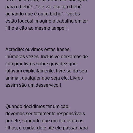
para o bebê!", "ele vai atacar o bebê 
achando que é outro bicho", "vocês 
estão loucos! Imagine o trabalho em ter 
filho e cão ao mesmo tempo!".
Acredite: ouvimos estas frases 
inúmeras vezes. Inclusive deixamos de 
comprar livros sobre gravidez que 
falavam explicitamente: livre-se do seu 
animal, qualquer que seja ele. Livros 
assim são um desserviço!!
Quando decidimos ter um cão, 
devemos ser totalmente responsáveis 
por ele, sabendo que um dia teremos 
filhos, e cuidar dele até ele passar para 