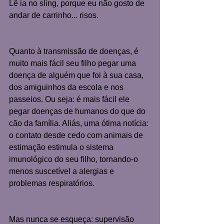
Lê ia no sling, porque eu não gosto de 
andar de carrinho... risos.
Quanto à transmissão de doenças, é 
muito mais fácil seu filho pegar uma 
doença de alguém que foi à sua casa, 
dos amiguinhos da escola e nos 
passeios. Ou seja: é mais fácil ele 
pegar doenças de humanos do que do 
cão da família. Aliás, uma ótima notícia: 
o contato desde cedo com animais de 
estimação estimula o sistema 
imunológico do seu filho, tornando-o 
menos suscetível a alergias e 
problemas respiratórios.
Mas nunca se esqueça: supervisão 