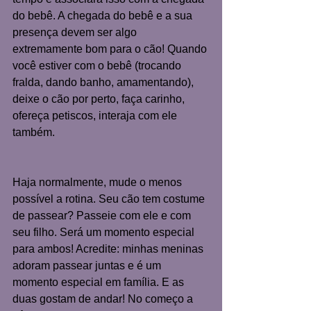
do bebê. A chegada do bebê e a sua 
presença devem ser algo 
extremamente bom para o cão! Quando 
você estiver com o bebê (trocando 
fralda, dando banho, amamentando), 
deixe o cão por perto, faça carinho, 
ofereça petiscos, interaja com ele 
também.
Haja normalmente, mude o menos 
possível a rotina. Seu cão tem costume 
de passear? Passeie com ele e com 
seu filho. Será um momento especial 
para ambos! Acredite: minhas meninas 
adoram passear juntas e é um 
momento especial em família. E as 
duas gostam de andar! No começo a 