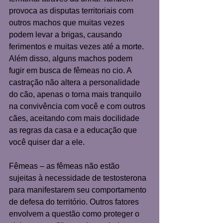
provoca as disputas territoriais com 
outros machos que muitas vezes 
podem levar a brigas, causando 
ferimentos e muitas vezes até a morte. 
Além disso, alguns machos podem 
fugir em busca de fêmeas no cio. A 
castração não altera a personalidade 
do cão, apenas o torna mais tranquilo 
na convivência com você e com outros 
cães, aceitando com mais docilidade 
as regras da casa e a educação que 
você quiser dar a ele.   
Fêmeas – as fêmeas não estão 
sujeitas à necessidade de testosterona 
para manifestarem seu comportamento 
de defesa do território. Outros fatores 
envolvem a questão como proteger o 