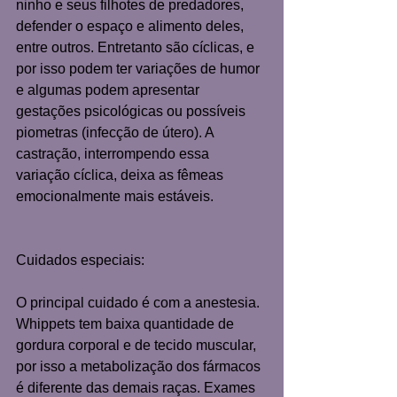
ninho e seus filhotes de predadores, 
defender o espaço e alimento deles, 
entre outros. Entretanto são cíclicas, e 
por isso podem ter variações de humor 
e algumas podem apresentar 
gestações psicológicas ou possíveis 
piometras (infecção de útero). A 
castração, interrompendo essa 
variação cíclica, deixa as fêmeas 
emocionalmente mais estáveis. 
Cuidados especiais:  
O principal cuidado é com a anestesia. 
Whippets tem baixa quantidade de 
gordura corporal e de tecido muscular, 
por isso a metabolização dos fármacos 
é diferente das demais raças. Exames 