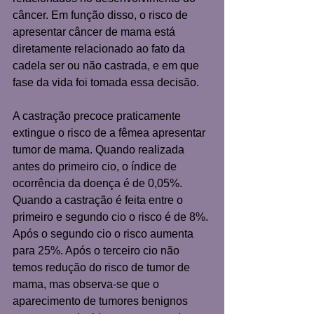
câncer. Em função disso, o risco de 
apresentar câncer de mama está 
diretamente relacionado ao fato da 
cadela ser ou não castrada, e em que 
fase da vida foi tomada essa decisão. 
A castração precoce praticamente 
extingue o risco de a fêmea apresentar 
tumor de mama. Quando realizada 
antes do primeiro cio, o índice de 
ocorrência da doença é de 0,05%. 
Quando a castração é feita entre o 
primeiro e segundo cio o risco é de 8%. 
Após o segundo cio o risco aumenta 
para 25%. Após o terceiro cio não 
temos redução do risco de tumor de 
mama, mas observa-se que o 
aparecimento de tumores benignos 