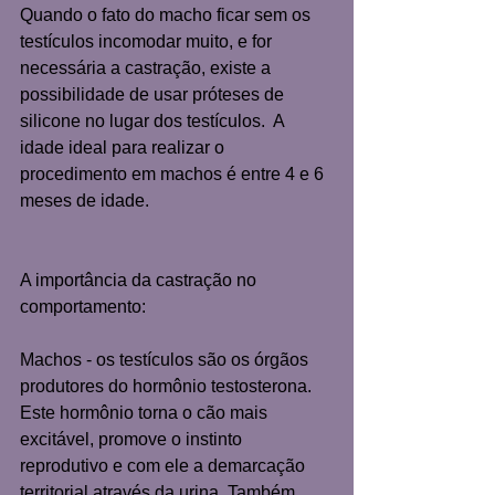
Quando o fato do macho ficar sem os 
testículos incomodar muito, e for 
necessária a castração, existe a 
possibilidade de usar próteses de 
silicone no lugar dos testículos.  A 
idade ideal para realizar o 
procedimento em machos é entre 4 e 6 
meses de idade. 
A importância da castração no 
comportamento: 
Machos - os testículos são os órgãos 
produtores do hormônio testosterona. 
Este hormônio torna o cão mais 
excitável, promove o instinto 
reprodutivo e com ele a demarcação 
territorial através da urina. Também 