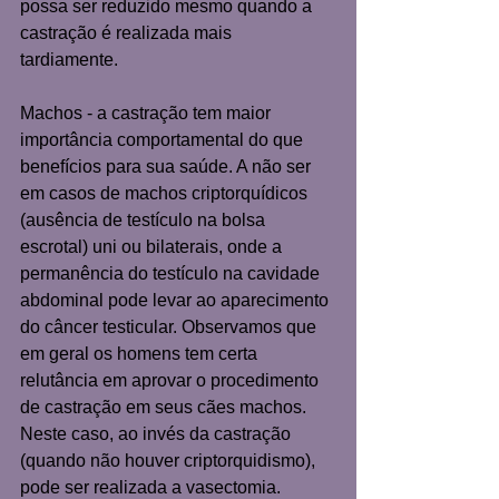
possa ser reduzido mesmo quando a 
castração é realizada mais 
tardiamente. 
Machos - a castração tem maior 
importância comportamental do que 
benefícios para sua saúde. A não ser 
em casos de machos criptorquídicos 
(ausência de testículo na bolsa 
escrotal) uni ou bilaterais, onde a 
permanência do testículo na cavidade 
abdominal pode levar ao aparecimento 
do câncer testicular. Observamos que 
em geral os homens tem certa 
relutância em aprovar o procedimento 
de castração em seus cães machos. 
Neste caso, ao invés da castração 
(quando não houver criptorquidismo), 
pode ser realizada a vasectomia. 