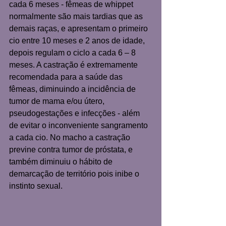
cada 6 meses - fêmeas de whippet 
normalmente são mais tardias que as 
demais raças, e apresentam o primeiro 
cio entre 10 meses e 2 anos de idade, 
depois regulam o ciclo a cada 6 – 8 
meses. A castração é extremamente 
recomendada para a saúde das 
fêmeas, diminuindo a incidência de 
tumor de mama e/ou útero, 
pseudogestações e infecções - além 
de evitar o inconveniente sangramento 
a cada cio. No macho a castração 
previne contra tumor de próstata, e 
também diminuiu o hábito de 
demarcação de território pois inibe o 
instinto sexual.  