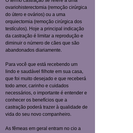
O termo castração se refere a uma 
ovariohisterectomia (remoção cirúrgica 
do útero e ovários) ou a uma 
orquiectomia (remoção cirúrgica dos 
testículos). Hoje a principal indicação 
da castração é limitar a reprodução e 
diminuir o número de cães que são 
abandonados diariamente. 
Para você que está recebendo um 
lindo e saudável filhote em sua casa, 
que foi muito desejado e que receberá 
todo amor, carinho e cuidados 
necessários, o importante é entender e 
conhecer os benefícios que a 
castração poderá trazer à qualidade de 
vida do seu novo companheiro. 
As fêmeas em geral entram no cio a 