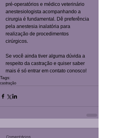
pré-operatórios e médico veterinário 
anestesiologista acompanhando a 
cirurgia é fundamental. Dê preferência 
pela anestesia inalatória para 
realização de procedimentos 
cirúrgicos. 
Se você ainda tiver alguma dúvida a 
respeito da castração e quiser saber 
mais é só entrar em contato conosco!
Tags:
castração
Comentários