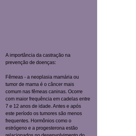
A importância da castração na 
prevenção de doenças: 
Fêmeas - a neoplasia mamária ou 
tumor de mama é o câncer mais 
comum nas fêmeas caninas. Ocorre 
com maior frequência em cadelas entre 
7 e 12 anos de idade. Antes e após 
este período os tumores são menos 
frequentes. Hormônios como o 
estrógeno e a progesterona estão 
relacionados no desenvolvimento do 