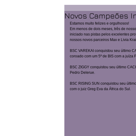
Novos Campeões In
Estamos muito felizes e orgulhosos! 
Em menos de dois meses, três de nosso
iniciado nas pistas pelos excelentes pro
nossos novos parceiros Max e Livia Krai
BSC VAREKAI conquistou seu último CAC
coroado com um 5º de BIS com a juíza F
BSC ZIGGY conquistou seu último CACIB 
Pedro Delerue. 
BSC RISING SUN conquistou seu último 
com o juiz Greg Eva da África do Sul. 