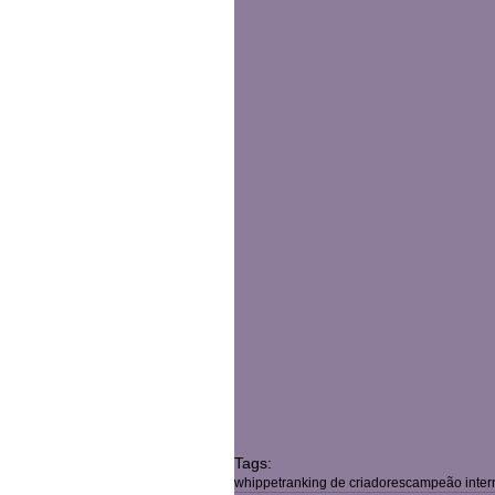
Tags:
whippet
ranking de criadores
campeão inter