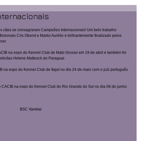
ternacionais
s cães se consagraram Campeões Internacionais! Um belo trabalho 
fissionais Cris Oberst e Marko Aurélio e brilhantemente finalizado pelos 
ner. 
IB na expo do Kennel Club de Mato Grosso em 19 de abril e também foi 
elicitas Helene Mattosch do Paraguai. 
na expo do Kennel Club de Itajaí no dia 24 de maio com o juíz português 
CACIB na expo do Kennel Club do Rio Grande do Sul no dia 08 de junho 
BSC Varekai 