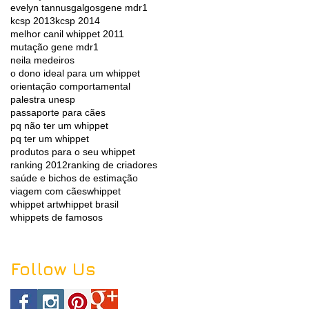
evelyn tannus
galgos
gene mdr1
kcsp 2013
kcsp 2014
melhor canil whippet 2011
mutação gene mdr1
neila medeiros
o dono ideal para um whippet
orientação comportamental
palestra unesp
passaporte para cães
pq não ter um whippet
pq ter um whippet
produtos para o seu whippet
ranking 2012
ranking de criadores
saúde e bichos de estimação
viagem com cães
whippet
whippet art
whippet brasil
whippets de famosos
Follow Us