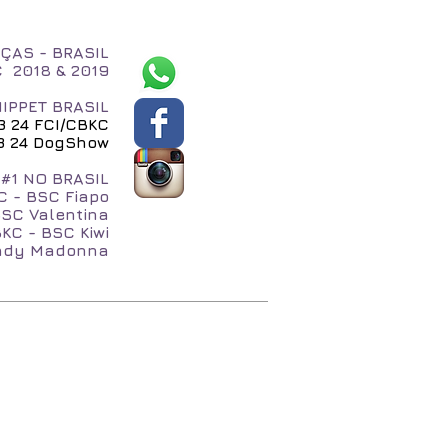
ÇAS - BRASIL
C 2018 & 2019
IPPET BRASIL
23 24 FCI/CBKC
 23 24 DogShow
#1 NO BRASIL
C - BSC Fiapo
BSC Valentina
KC - BSC Kiwi
Lady Madonna
QUI
NA MÍDIA
Blog
Loja