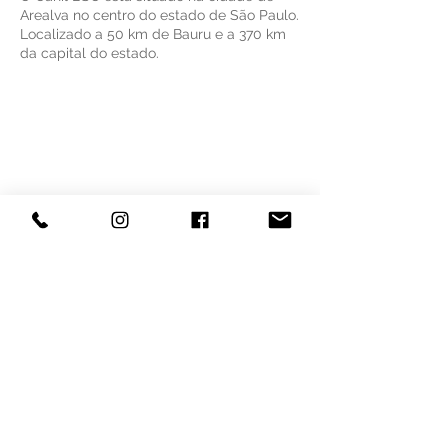
Arealva no centro do estado de São Paulo.
Localizado a 50 km de Bauru e a 370 km
da capital do estado.
© 2025 BSC Whippets
Todos os direitos e imagens reservados.
Desenvolvido por Dani Scandolara