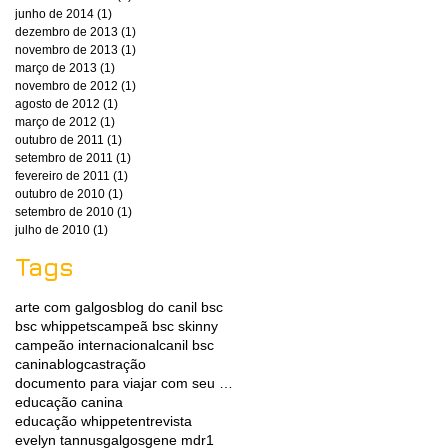
junho de 2014
(1)
1 post
dezembro de 2013
(1)
1 post
novembro de 2013
(1)
1 post
março de 2013
(1)
1 post
novembro de 2012
(1)
1 post
agosto de 2012
(1)
1 post
março de 2012
(1)
1 post
outubro de 2011
(1)
1 post
setembro de 2011
(1)
1 post
fevereiro de 2011
(1)
1 post
outubro de 2010
(1)
1 post
setembro de 2010
(1)
1 post
julho de 2010
(1)
1 post
Tags
arte com galgos
blog do canil bsc
bsc whippets
campeã bsc skinny
campeão internacional
canil bsc
caninablog
castração
documento para viajar com seu whippet
educação canina
educação whippet
entrevista
evelyn tannus
galgos
gene mdr1