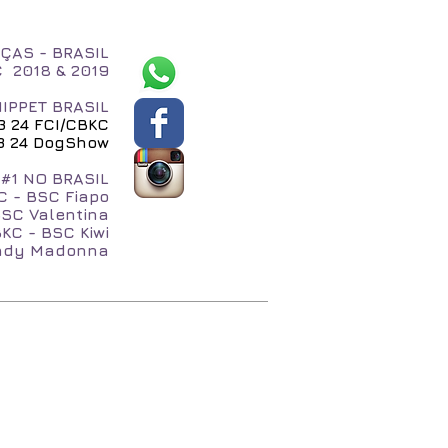
ÇAS - BRASIL
C 2018 & 2019
IPPET BRASIL
23 24 FCI/CBKC
 23 24 DogShow
#1 NO BRASIL
C - BSC Fiapo
BSC Valentina
KC - BSC Kiwi
Lady Madonna
QUI
NA MÍDIA
Blog
Loja