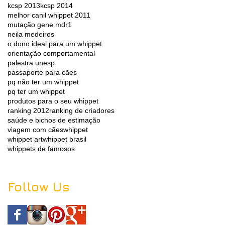
kcsp 2013
kcsp 2014
melhor canil whippet 2011
mutação gene mdr1
neila medeiros
o dono ideal para um whippet
orientação comportamental
palestra unesp
passaporte para cães
pq não ter um whippet
pq ter um whippet
produtos para o seu whippet
ranking 2012
ranking de criadores
saúde e bichos de estimação
viagem com cães
whippet
whippet art
whippet brasil
whippets de famosos
Follow Us