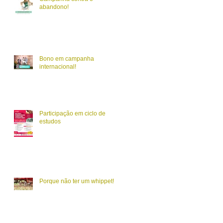
abandono!
Bono em campanha
internacional!
Participação em ciclo de
estudos
Porque não ter um whippet!