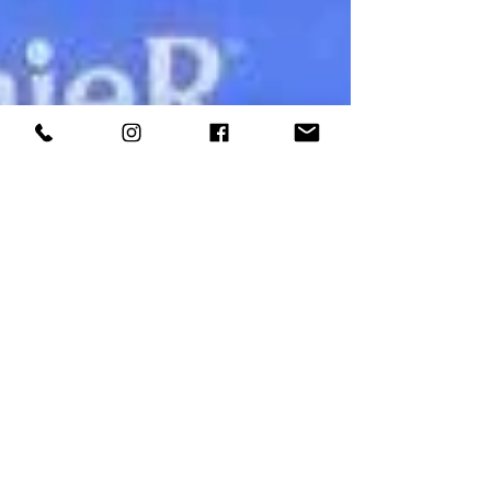
Exposição do Kenel Clube
de São Paulo
O lindo BSC Ludovico foi coroado com o Best in Show
Jovem na última exposição do KCSP, maior exposição do
Brasil! Agradecemos ao seu...