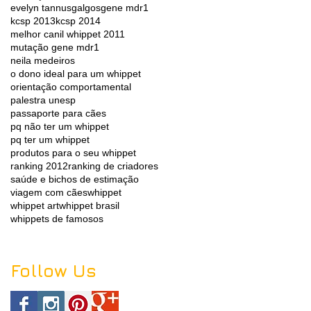
evelyn tannus
galgos
gene mdr1
kcsp 2013
kcsp 2014
melhor canil whippet 2011
mutação gene mdr1
neila medeiros
o dono ideal para um whippet
orientação comportamental
palestra unesp
passaporte para cães
pq não ter um whippet
pq ter um whippet
produtos para o seu whippet
ranking 2012
ranking de criadores
saúde e bichos de estimação
viagem com cães
whippet
whippet art
whippet brasil
whippets de famosos
Follow Us