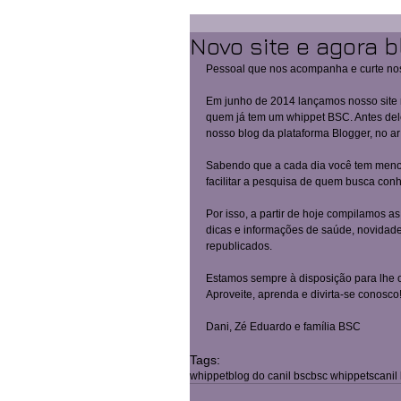
Novo site e agora b
Pessoal que nos acompanha e curte nos
Em junho de 2014 lançamos nosso site
quem já tem um whippet BSC. Antes dele 
nosso blog da plataforma Blogger, no a
Sabendo que a cada dia você tem menos
facilitar a pesquisa de quem busca conh
Por isso, a partir de hoje compilamos a
dicas e informações de saúde, novidade
republicados.  
Estamos sempre à disposição para lhe or
Aproveite, aprenda e divirta-se conosco!
Dani, Zé Eduardo e família BSC 
Tags:
whippet
blog do canil bsc
bsc whippets
canil