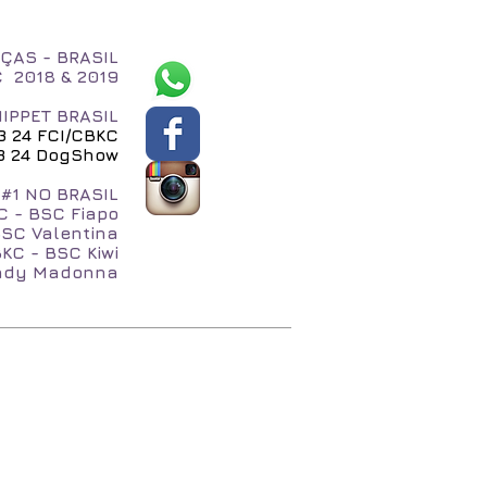
ÇAS - BRASIL
C 2018 & 2019
IPPET BRASIL
23 24 FCI/CBKC
 23 24 DogShow
#1 NO BRASIL
C - BSC Fiapo
BSC Valentina
KC - BSC Kiwi
Lady Madonna
QUI
NA MÍDIA
Blog
Loja