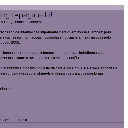
log repaginado!
so blog, temos novidades! 
 recheado de informações importantes para quem sonha e também para 
existir estas informações, novidades e notícias eram transmitidas pelo 
r desde 2006. 
 tempo para encontrar a informação que procura, trabalhamos para 
ecer mais sobre a raça e nosso sistema de criação. 
s plataformas e o nosso blog está de cara e casa nova. Nele você encontrará 
s e curiosidades sobre whippets e alguns posts antigos que foram 
ientar.  
 
 bsc
whippet brasil