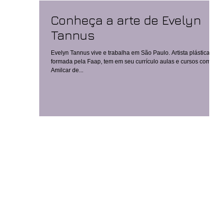
Conheça a arte de Evelyn
Tannus
Evelyn Tannus vive e trabalha em São Paulo. Artista plástica
formada pela Faap, tem em seu currículo aulas e cursos com
Amilcar de...