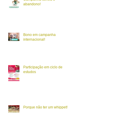
abandono!
Bono em campanha
internacional!
Participação em ciclo de
estudos
Porque não ter um whippet!