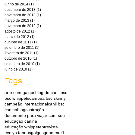
junho de 2014
(1)
1 post
dezembro de 2013
(1)
1 post
novembro de 2013
(1)
1 post
março de 2013
(1)
1 post
novembro de 2012
(1)
1 post
agosto de 2012
(1)
1 post
março de 2012
(1)
1 post
outubro de 2011
(1)
1 post
setembro de 2011
(1)
1 post
fevereiro de 2011
(1)
1 post
outubro de 2010
(1)
1 post
setembro de 2010
(1)
1 post
julho de 2010
(1)
1 post
Tags
arte com galgos
blog do canil bsc
bsc whippets
campeã bsc skinny
campeão internacional
canil bsc
caninablog
castração
documento para viajar com seu whippet
educação canina
educação whippet
entrevista
evelyn tannus
galgos
gene mdr1