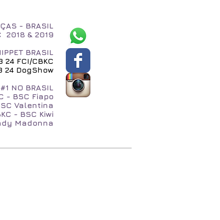
ÇAS - BRASIL
C 2018 & 2019
IPPET BRASIL
23 24 FCI/CBKC
 23 24 DogShow
#1 NO BRASIL
C - BSC Fiapo
BSC Valentina
KC - BSC Kiwi
Lady Madonna
QUI
NA MÍDIA
Blog
Loja