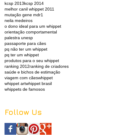
kcsp 2013
kcsp 2014
melhor canil whippet 2011
mutação gene mdr1
neila medeiros
o dono ideal para um whippet
orientação comportamental
palestra unesp
passaporte para cães
pq não ter um whippet
pq ter um whippet
produtos para o seu whippet
ranking 2012
ranking de criadores
saúde e bichos de estimação
viagem com cães
whippet
whippet art
whippet brasil
whippets de famosos
Follow Us